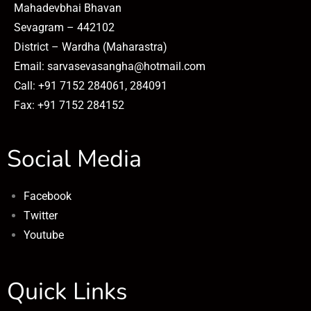
Mahadevbhai Bhavan
Sevagram – 442102
District – Wardha (Maharastra)
Email: sarvasevasangha@hotmail.com
Call: +91 7152 284061, 284091
Fax: +91 7152 284152
Social Media
Facebook
Twitter
Youtube
Quick Links