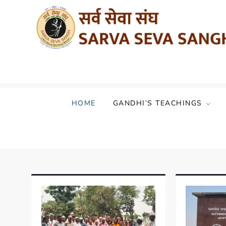
Sarva Seva Sangh (Akhil Bharat Sarvod
HOME
GANDHI’S TEACHINGS