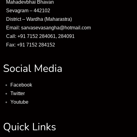
Mahadevbhai Bhavan
Sevagram – 442102
District – Wardha (Maharastra)
Email: sarvasevasangha@hotmail.com
Call: +91 7152 284061, 284091
Fax: +91 7152 284152
Social Media
Facebook
Twitter
Youtube
Quick Links