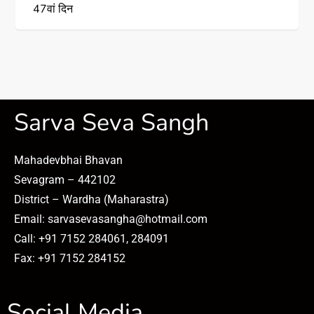
47वां दिन
Sarva Seva Sangh
Mahadevbhai Bhavan
Sevagram – 442102
District – Wardha (Maharastra)
Email: sarvasevasangha@hotmail.com
Call: +91 7152 284061, 284091
Fax: +91 7152 284152
Social Media