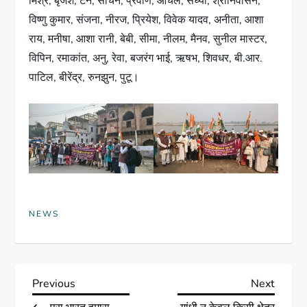
मिश्र, बृजेश, टैन, सचिन, प्रवीण, आंचल, संध्या, श्रीनिवासन,
विष्णु कुमार, संजना, नीरज, प्रियेश, विवेक यादव, अनीता, आशा
राय, मनीषा, आशा रानी, बेबी, सीमा, नीलम, मैनव, सुनील मास्टर,
विपिन, रमाकांत, अनु, रेवा, बजरंग भाई, ऋषभ, शिवधर, बी.आर.
पाटिल, बीरेंद्र, रुनझुन, पुटू।
NEWS
Previous
Next