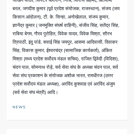
जोखन यादव, सिस्टर फ्लोरीन, निधि, सिराज अहमद, अंतर्यामी
बरल, जगदीश कुमार (पूर्व प्रदेश संयोजक, राजस्थान), संजय (जय
किसान आंदोलन), टी. के. सिन्हा, अनोखेलाल, संजय कुमार,
ज्ञानेंद्र कुमार ( जनमुक्ति संघर्ष वाहिनी), संजीव सिंह, सतेंद्र सिंह,
राबिया बेगम, गौरव पुरोहित, विवेक यादव, विवेक मिश्रा, सौरभ
त्रिपाठी, इंदु पांडे, सवाई सिंह जयपुर, आसमा आदिवासी, दिवाकर
सिंह, विकास कुमार, ईश्वरचंद्र (सामाजिक कार्यकर्ता), अंकित
मिश्रा (मध्य प्रदेश सर्वोदय मंडल सचिव), राजित द्विवेदी (विदिशा),
चंदन पाल, सोमनाथ रोड़े, सर्व सेवा संघ के अध्यक्ष चंदन पाल, सर्व
सेवा संघ प्रकाशन के संयोजक अशोक भारत, रामधीरज (उत्तर
प्रदेश सर्वोदय मंडल अध्यक्ष), अरविंद कुशवाह एवं अरविंद अंजुम
(सर्व सेवा संघ मंत्री) आदि।
NEWS