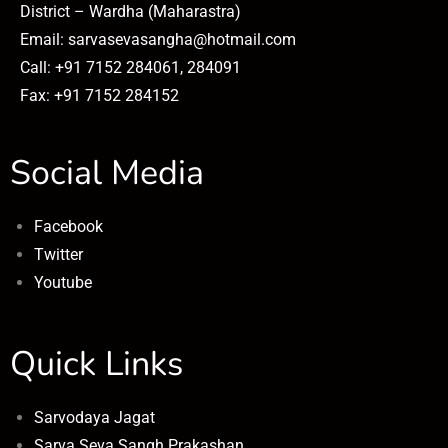
District – Wardha (Maharastra)
Email: sarvasevasangha@hotmail.com
Call: +91 7152 284061, 284091
Fax: +91 7152 284152
Social Media
Facebook
Twitter
Youtube
Quick Links
Sarvodaya Jagat
Sarva Seva Sangh Prakashan