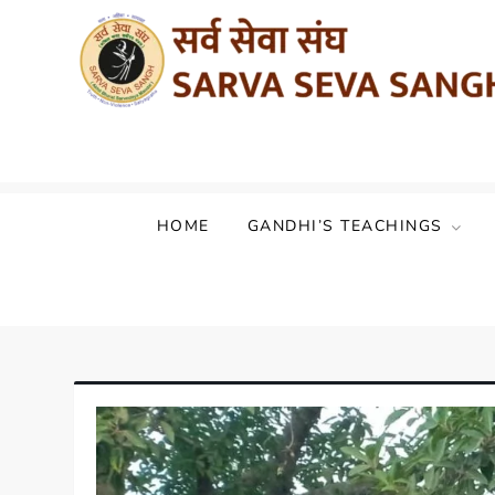
Sarva Seva Sangh (Akhil Bharat Sarvod
HOME
GANDHI’S TEACHINGS