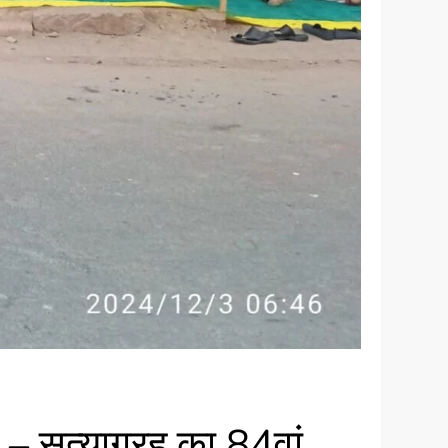
 – सत्याग्रह का 84वां