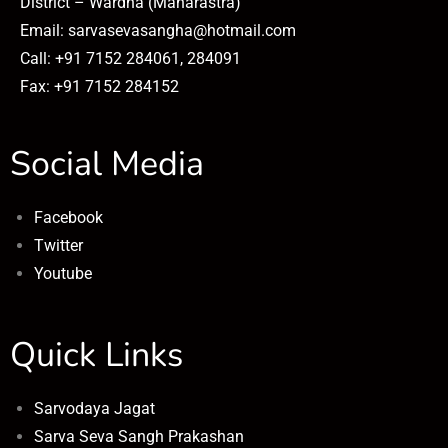
District – Wardha (Maharastra)
Email: sarvasevasangha@hotmail.com
Call: +91 7152 284061, 284091
Fax: +91 7152 284152
Social Media
Facebook
Twitter
Youtube
Quick Links
Sarvodaya Jagat
Sarva Seva Sangh Prakashan