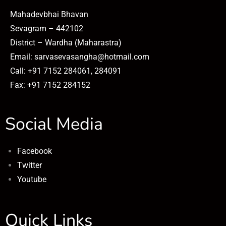
Mahadevbhai Bhavan
Sevagram – 442102
District – Wardha (Maharastra)
Email: sarvasevasangha@hotmail.com
Call: +91 7152 284061, 284091
Fax: +91 7152 284152
Social Media
Facebook
Twitter
Youtube
Quick Links