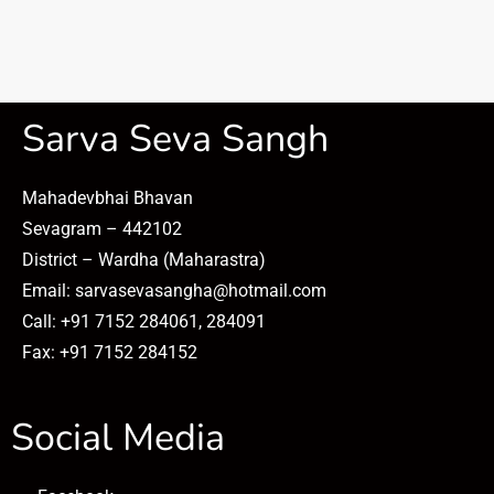
Sarva Seva Sangh
Mahadevbhai Bhavan
Sevagram – 442102
District – Wardha (Maharastra)
Email: sarvasevasangha@hotmail.com
Call: +91 7152 284061, 284091
Fax: +91 7152 284152
Social Media