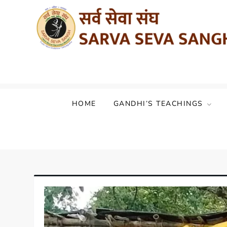
Sarva Seva Sangh (Akhil Bharat Sarvod
HOME
GANDHI’S TEACHINGS