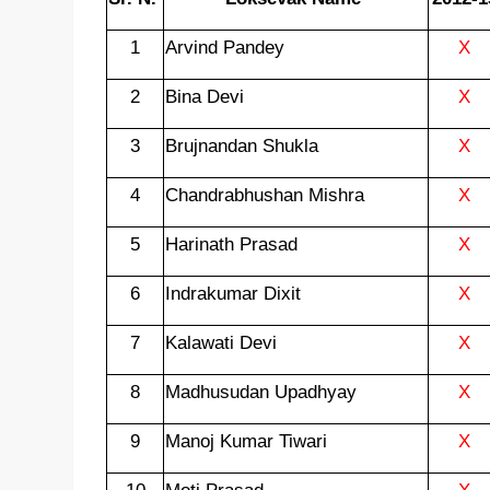
1
Arvind Pandey
X
2
Bina Devi
X
3
Brujnandan Shukla
X
4
Chandrabhushan Mishra
X
5
Harinath Prasad
X
6
Indrakumar Dixit
X
7
Kalawati Devi
X
8
Madhusudan Upadhyay
X
9
Manoj Kumar Tiwari
X