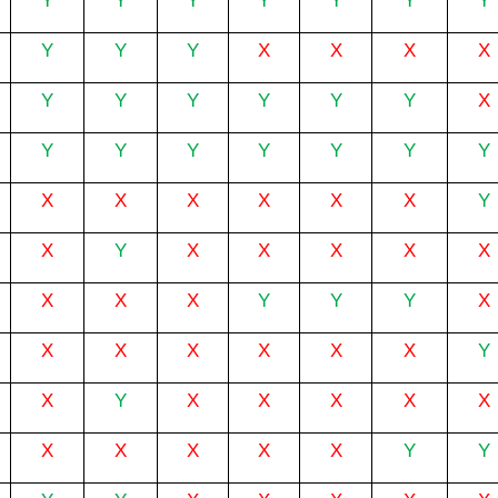
Y
Y
Y
Y
Y
Y
Y
Y
Y
Y
X
X
X
X
Y
Y
Y
Y
Y
Y
X
Y
Y
Y
Y
Y
Y
Y
X
X
X
X
X
X
Y
X
Y
X
X
X
X
X
X
X
X
Y
Y
Y
X
X
X
X
X
X
X
Y
X
Y
X
X
X
X
X
X
X
X
X
X
Y
Y