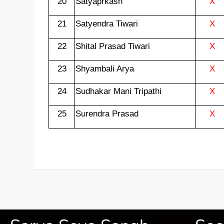
20
Satyaprkash
X
21
Satyendra Tiwari
X
22
Shital Prasad Tiwari
X
23
Shyambali Arya
X
24
Sudhakar Mani Tripathi
X
25
Surendra Prasad
X