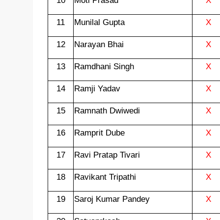
10
Moti Prasad
X
11
Munilal Gupta
X
12
Narayan Bhai
X
13
Ramdhani Singh
X
14
Ramji Yadav
X
15
Ramnath Dwiwedi
X
16
Ramprit Dube
X
17
Ravi Pratap Tivari
X
18
Ravikant Tripathi
X
19
Saroj Kumar Pandey
X