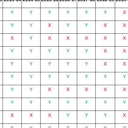
Y
Y
Y
Y
Y
Y
X
Y
Y
X
Y
Y
X
X
X
Y
X
X
X
X
X
Y
Y
Y
Y
Y
X
X
Y
Y
Y
Y
Y
X
X
Y
Y
Y
Y
Y
Y
Y
Y
Y
X
X
X
X
X
Y
Y
Y
Y
Y
Y
Y
X
X
X
Y
Y
Y
X