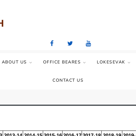
aya Mandal)
ABOUT US
OFFICE BEARES
LOKESEVAK
CONTACT US
3
2013-14
2014-15
2015-16
2016-17
2017-18
2018-19
2019