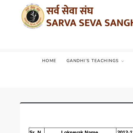
Sarva Seva Sangh (Akhil Bharat Sarvod
HOME
GANDHI’S TEACHINGS
Sr. N.
Loksevak Name
2012-1