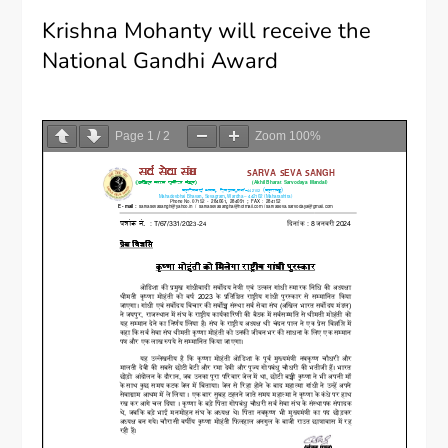
Krishna Mohanty will receive the
National Gandhi Award
Page
1
/
2
Zoom
100%