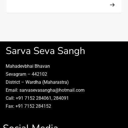
Sarva Seva Sangh
Mahadevbhai Bhavan
Sevagram – 442102
District – Wardha (Maharastra)
Email: sarvasevasangha@hotmail.com
Call: +91 7152 284061, 284091
Fax: +91 7152 284152