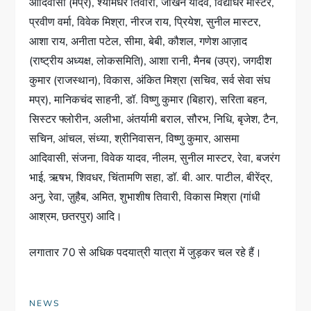
आदिवासी (मप्र), श्यामधर तिवारी, जोखन यादव, विद्याधर मास्टर,
प्रवीण वर्मा, विवेक मिश्रा, नीरज राय, प्रियेश, सुनील मास्टर,
आशा राय, अनीता पटेल, सीमा, बेबी, कौशल, गणेश आज़ाद
(राष्ट्रीय अध्यक्ष, लोकसमिति), आशा रानी, मैनब (उप्र), जगदीश
कुमार (राजस्थान), विकास, अंकित मिश्रा (सचिव, सर्व सेवा संघ
मप्र), मानिकचंद साहनी, डॉ. विष्णु कुमार (बिहार), सरिता बहन,
सिस्टर फ्लोरीन, अलीभा, अंतर्यामी बराल, सौरभ, निधि, बृजेश, टैन,
सचिन, आंचल, संध्या, श्रीनिवासन, विष्णु कुमार, आसमा
आदिवासी, संजना, विवेक यादव, नीलम, सुनील मास्टर, रेवा, बजरंग
भाई, ऋषभ, शिवधर, चिंतामणि सहा, डॉ. बी. आर. पाटील, बीरेंद्र,
अनु, रेवा, ज़ुहैब, अमित, शुभाशीष तिवारी, विकास मिश्रा (गांधी
आश्रम, छतरपुर) आदि।
लगातार 70 से अधिक पदयात्री यात्रा में जुड़कर चल रहे हैं।
NEWS