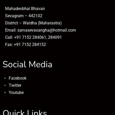
Mahadevbhai Bhavan
Sevagram – 442102
District – Wardha (Maharastra)
Email: sarvasevasangha@hotmail.com
Call: +91 7152 284061, 284091
Fax: +91 7152 284152
Social Media
Facebook
Twitter
Youtube
Quick Links