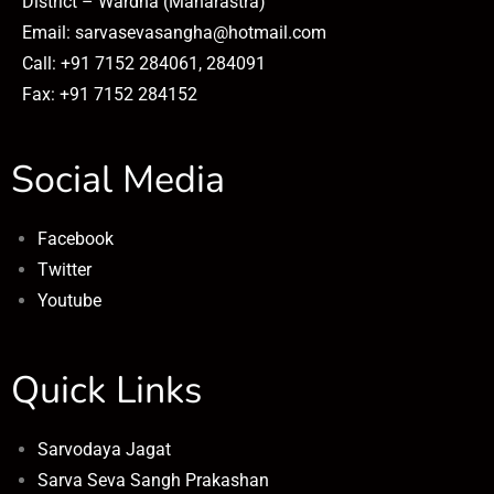
District – Wardha (Maharastra)
Email: sarvasevasangha@hotmail.com
Call: +91 7152 284061, 284091
Fax: +91 7152 284152
Social Media
Facebook
Twitter
Youtube
Quick Links
Sarvodaya Jagat
Sarva Seva Sangh Prakashan