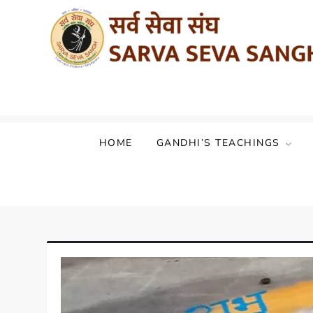
Sarva Seva Sangh (Akhil Bharat Sarvod
HOME
GANDHI’S TEACHINGS