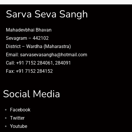
Sarva Seva Sangh
Mahadevbhai Bhavan
Sevagram – 442102
District – Wardha (Maharastra)
Email: sarvasevasangha@hotmail.com
Call: +91 7152 284061, 284091
Fax: +91 7152 284152
Social Media
Facebook
Twitter
Youtube