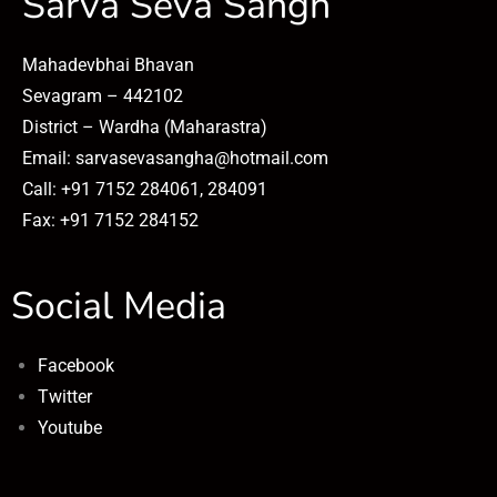
Sarva Seva Sangh
Mahadevbhai Bhavan
Sevagram – 442102
District – Wardha (Maharastra)
Email: sarvasevasangha@hotmail.com
Call: +91 7152 284061, 284091
Fax: +91 7152 284152
Social Media
Facebook
Twitter
Youtube