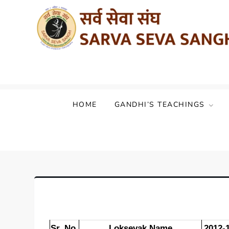
Sarva Seva Sangh (Akhil Bharat Sarvod
HOME
GANDHI’S TEACHINGS
Sr. No.
Loksevak Name
2012-