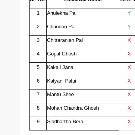
1
Anulekha Pal
Y
2
Chandan Pal
Y
3
Chittaranjan Pal
X
4
Gopal Ghosh
X
5
Kakali Jana
X
6
Kalyani Palui
X
7
Mantu Shee
X
8
Mohan Chandra Ghosh
X
9
Siddhartha Bera
X