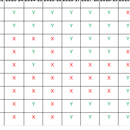
Y
Y
Y
Y
Y
Y
X
Y
Y
Y
Y
Y
Y
Y
X
X
X
Y
Y
Y
Y
X
Y
X
Y
Y
Y
X
X
Y
X
X
X
X
X
X
X
X
X
X
X
Y
X
X
X
X
X
X
Y
X
Y
X
Y
Y
Y
Y
X
X
X
Y
Y
Y
Y