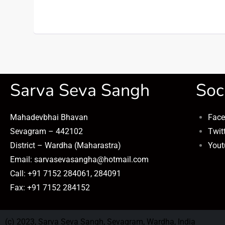
Sarva Seva Sangh
Soc
Mahadevbhai Bhavan
Fac
Sevagram – 442102
Twit
District – Wardha (Maharastra)
Yout
Email: sarvasevasangha@hotmail.com
Call: +91 7152 284061, 284091
Fax: +91 7152 284152
(c) 2023, Sarva Seva Sangh, Sevagram, Wardha, India