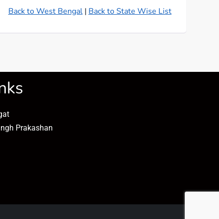
Back to West Bengal
|
Back to State Wise List
nks
gat
angh Prakashan