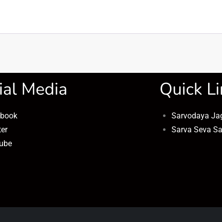
ial Media
Quick Li
ebook
Sarvodaya Ja
ter
Sarva Seva S
ube