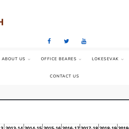
aya Mandal)
ABOUT US
OFFICE BEARES
LOKESEVAK
CONTACT US
13
2013-14
2014-15
2015-16
2016-17
2017-18
2018-19
2019