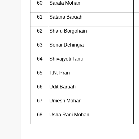
60
Sarala Mohan
61
Satana Baruah
62
Sharu Borgohain
63
Sonai Dehingia
64
Shivajyoti Tanti
65
T.N. Pran
66
Udit Baruah
67
Umesh Mohan
68
Usha Rani Mohan