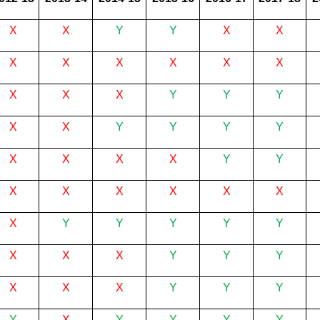
X
X
Y
Y
X
X
X
X
X
X
X
X
X
X
X
Y
Y
Y
X
X
Y
Y
Y
Y
X
X
X
X
Y
Y
X
X
X
X
X
X
X
Y
Y
Y
Y
Y
X
X
X
Y
Y
Y
X
X
X
Y
Y
Y
Y
X
Y
Y
Y
Y