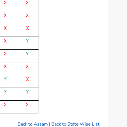
X
X
X
X
X
X
X
Y
X
Y
X
X
Y
X
Y
Y
X
X
Back to Assam
|
Back to State Wise List