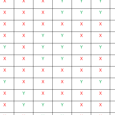
X
X
X
Y
Y
Y
X
X
X
Y
Y
Y
X
X
X
X
X
X
X
X
Y
Y
X
X
Y
X
Y
Y
Y
Y
X
X
Y
Y
X
X
X
X
X
X
X
X
Y
X
X
X
Y
Y
X
Y
X
X
X
X
X
Y
Y
Y
X
X