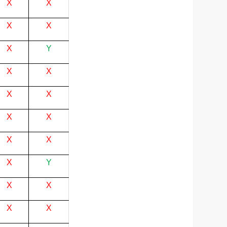
X
X
X
X
X
Y
X
X
X
X
X
X
X
X
X
Y
X
X
X
X