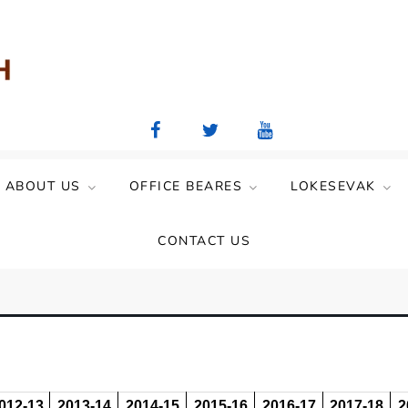
aya Mandal)
ABOUT US
OFFICE BEARES
LOKESEVAK
CONTACT US
012-13
2013-14
2014-15
2015-16
2016-17
2017-18
2