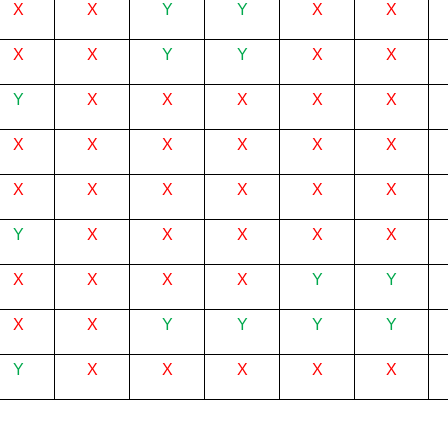
X
X
Y
Y
X
X
X
X
Y
Y
X
X
Y
X
X
X
X
X
X
X
X
X
X
X
X
X
X
X
X
X
Y
X
X
X
X
X
X
X
X
X
Y
Y
X
X
Y
Y
Y
Y
Y
X
X
X
X
X