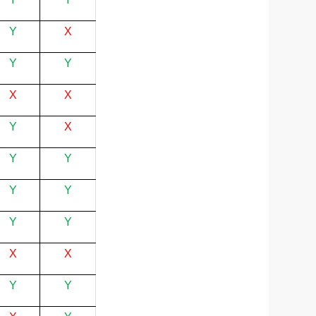
Y
X
Y
Y
X
X
Y
X
Y
Y
Y
Y
Y
Y
X
X
Y
Y