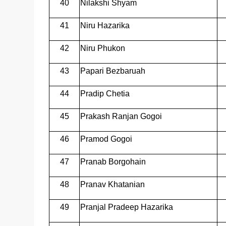
40
Nilakshi Shyam
41
Niru Hazarika
42
Niru Phukon
43
Papari Bezbaruah
44
Pradip Chetia
45
Prakash Ranjan Gogoi
46
Pramod Gogoi
47
Pranab Borgohain
48
Pranav Khatanian
49
Pranjal Pradeep Hazarika