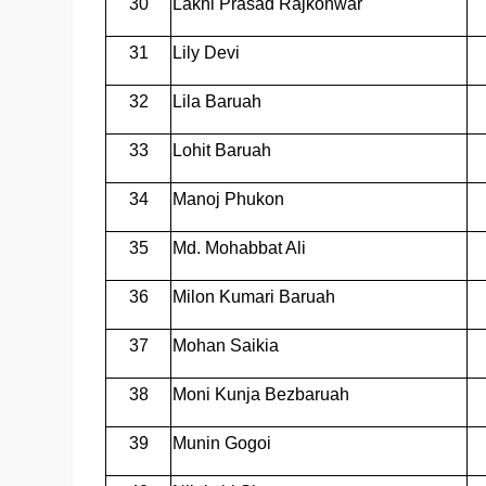
30
Lakhi Prasad Rajkonwar
31
Lily Devi
32
Lila Baruah
33
Lohit Baruah
34
Manoj Phukon
35
Md. Mohabbat Ali
36
Milon Kumari Baruah
37
Mohan Saikia
38
Moni Kunja Bezbaruah
39
Munin Gogoi