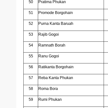
50
Pratima Phukan
51
Promode Borgohain
52
Purna Kanta Baruah
53
Rajib Gogoi
54
Ramnath Borah
55
Ranu Gogoi
56
Ratikanta Borgohain
57
Reba Kanta Phukan
58
Roma Bora
59
Rumi Phukan