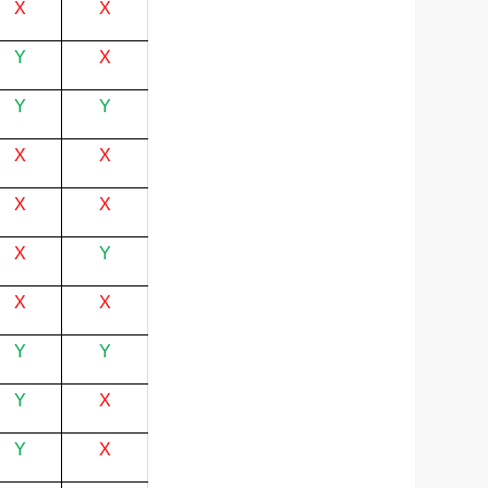
X
X
Y
X
Y
Y
X
X
X
X
X
Y
X
X
Y
Y
Y
X
Y
X