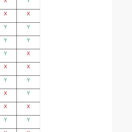
X
Y
X
X
Y
Y
Y
Y
Y
X
X
X
Y
Y
X
Y
X
X
Y
Y