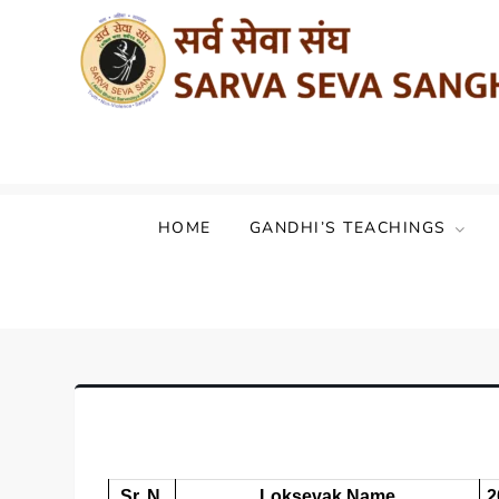
Sarva Seva Sangh (Akhil Bharat Sarvod
HOME
GANDHI’S TEACHINGS
Sr. N.
Loksevak Name
2