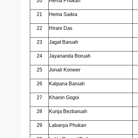
20
Hema Phukan
21
Hema Saikia
22
Hirani Das
23
Jagat Baruah
24
Jayananda Boruah
25
Jonali Konwer
26
Kalpana Baruah
27
Khanin Gogoi
28
Kunja Bezbaruah
29
Labanya Phukan