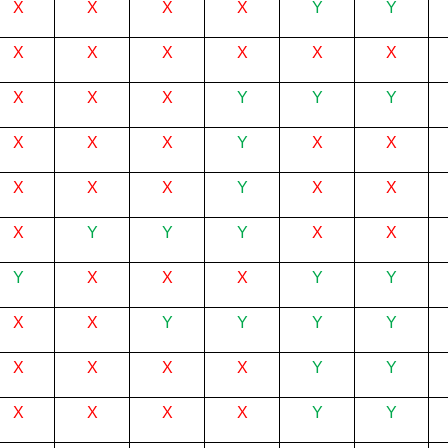
X
X
X
X
Y
Y
X
X
X
X
X
X
X
X
X
Y
Y
Y
X
X
X
Y
X
X
X
X
X
Y
X
X
X
Y
Y
Y
X
X
Y
X
X
X
Y
Y
X
X
Y
Y
Y
Y
X
X
X
X
Y
Y
X
X
X
X
Y
Y