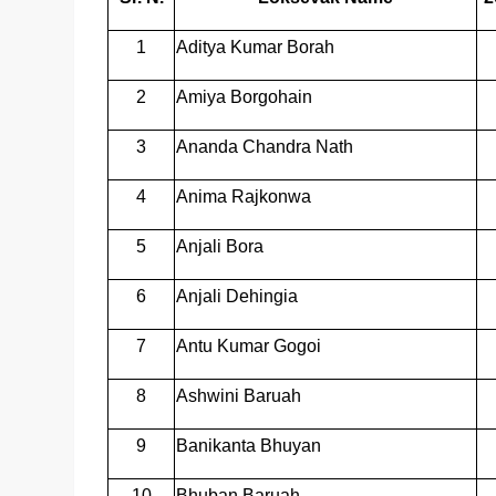
1
Aditya Kumar Borah
2
Amiya Borgohain
3
Ananda Chandra Nath
4
Anima Rajkonwa
5
Anjali Bora
6
Anjali Dehingia
7
Antu Kumar Gogoi
8
Ashwini Baruah
9
Banikanta Bhuyan
10
Bhuban Baruah