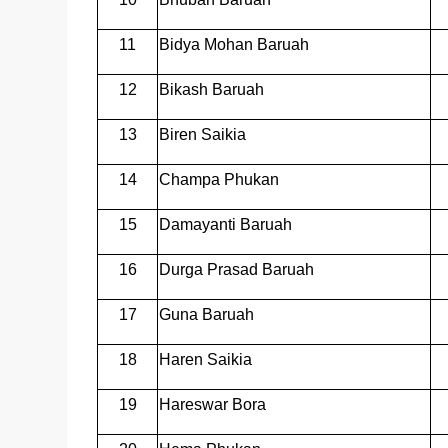
11
Bidya Mohan Baruah
12
Bikash Baruah
13
Biren Saikia
14
Champa Phukan
15
Damayanti Baruah
16
Durga Prasad Baruah
17
Guna Baruah
18
Haren Saikia
19
Hareswar Bora