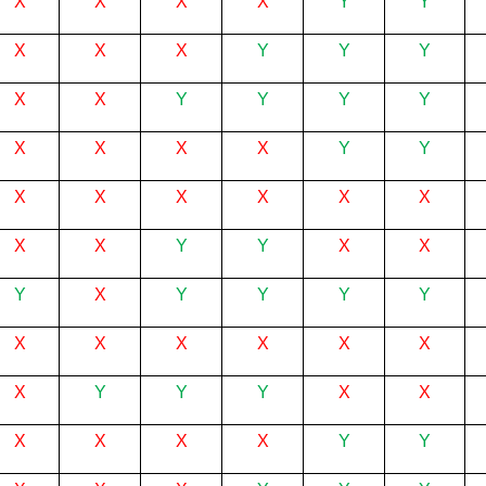
X
X
X
X
Y
Y
X
X
X
Y
Y
Y
X
X
Y
Y
Y
Y
X
X
X
X
Y
Y
X
X
X
X
X
X
X
X
Y
Y
X
X
Y
X
Y
Y
Y
Y
X
X
X
X
X
X
X
Y
Y
Y
X
X
X
X
X
X
Y
Y