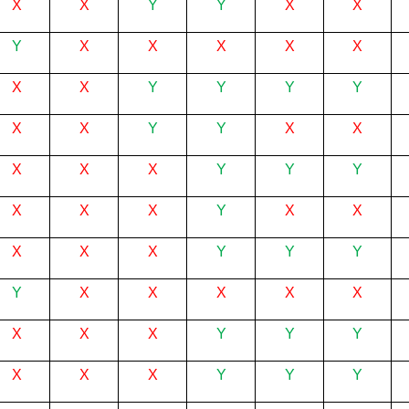
X
X
Y
Y
X
X
Y
X
X
X
X
X
X
X
Y
Y
Y
Y
X
X
Y
Y
X
X
X
X
X
Y
Y
Y
X
X
X
Y
X
X
X
X
X
Y
Y
Y
Y
X
X
X
X
X
X
X
X
Y
Y
Y
X
X
X
Y
Y
Y