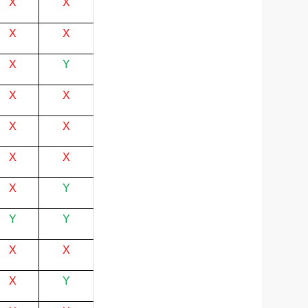
X
X
X
X
X
Y
X
X
X
X
X
X
X
Y
Y
Y
X
X
X
Y