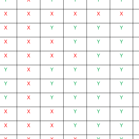
X
X
X
X
X
X
X
X
Y
Y
Y
Y
X
X
X
Y
Y
Y
X
X
X
X
Y
Y
Y
X
Y
Y
Y
Y
Y
X
Y
Y
Y
Y
Y
X
Y
Y
Y
Y
X
X
X
Y
Y
Y
X
X
X
Y
Y
Y