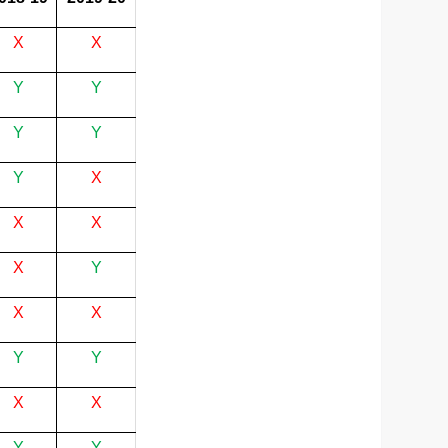
X
X
Y
Y
Y
Y
Y
X
X
X
X
Y
X
X
Y
Y
X
X
Y
Y