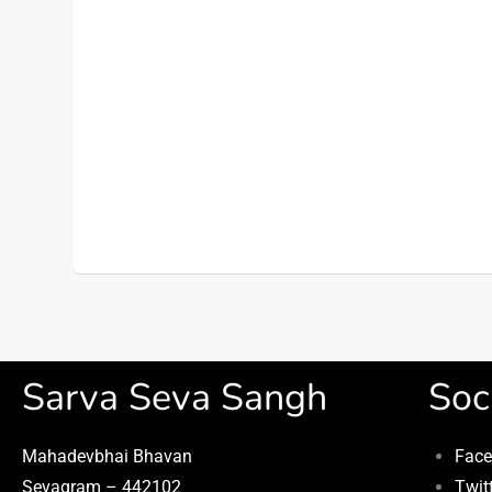
Sarva Seva Sangh
Soc
Mahadevbhai Bhavan
Fac
Sevagram – 442102
Twit