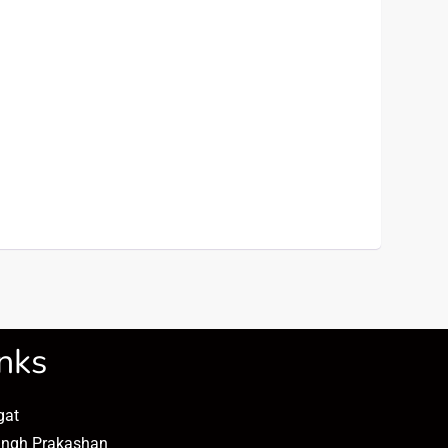
nks
gat
angh Prakashan