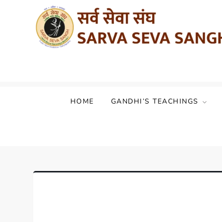
Sarva Seva Sangh (Akhil Bharat Sarvod
HOME
GANDHI’S TEACHINGS